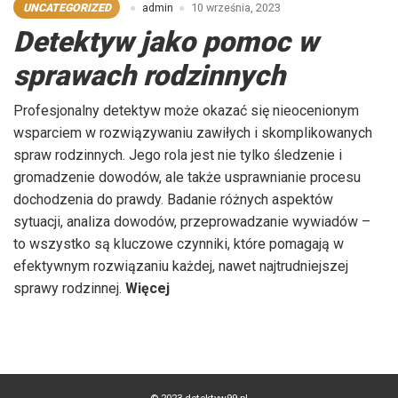
UNCATEGORIZED
admin
10 września, 2023
Detektyw jako pomoc w
sprawach rodzinnych
Profesjonalny detektyw może okazać się nieocenionym
wsparciem w rozwiązywaniu zawiłych i skomplikowanych
spraw rodzinnych. Jego rola jest nie tylko śledzenie i
gromadzenie dowodów, ale także usprawnianie procesu
dochodzenia do prawdy. Badanie różnych aspektów
sytuacji, analiza dowodów, przeprowadzanie wywiadów –
to wszystko są kluczowe czynniki, które pomagają w
efektywnym rozwiązaniu każdej, nawet najtrudniejszej
„Detektyw
sprawy rodzinnej.
Więcej
jako
pomoc
w
sprawach
© 2023 detektyw99.pl