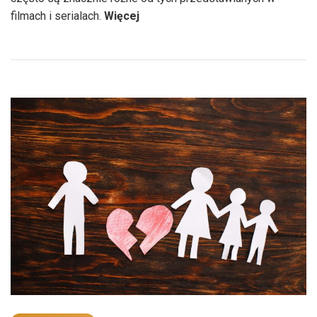
„Czym
filmach i serialach.
Więcej
zajmuje
się
detektyw?”