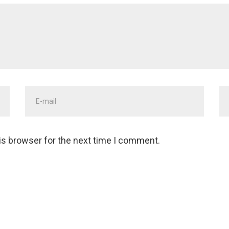
Adres
St
email
*
w
is browser for the next time I comment.