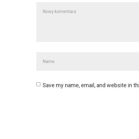
Twój
komentarz
*
Imię
i
nazwisko
*
Save my name, email, and website in th