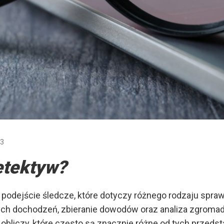
23
etektyw?
 podejście śledcze, które dotyczy różnego rodzaju spra
h dochodzeń, zbieranie dowodów oraz analiza zgromadz
obliczy, które często są znacznie różne od tych przedsta