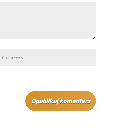
rona
ww