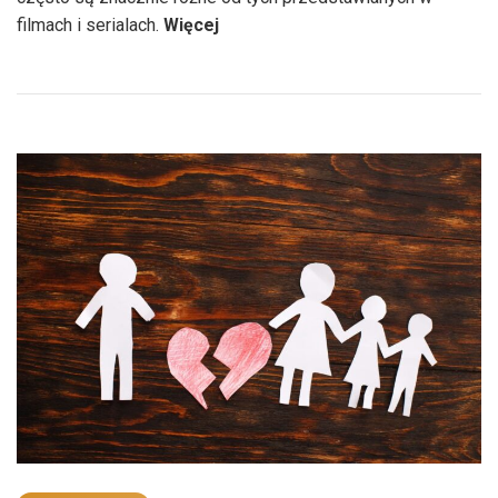
„Czym
filmach i serialach.
Więcej
zajmuje
się
detektyw?”