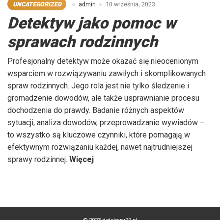
UNCATEGORIZED
admin
10 września, 2023
Detektyw jako pomoc w
sprawach rodzinnych
Profesjonalny detektyw może okazać się nieocenionym
wsparciem w rozwiązywaniu zawiłych i skomplikowanych
spraw rodzinnych. Jego rola jest nie tylko śledzenie i
gromadzenie dowodów, ale także usprawnianie procesu
dochodzenia do prawdy. Badanie różnych aspektów
sytuacji, analiza dowodów, przeprowadzanie wywiadów –
to wszystko są kluczowe czynniki, które pomagają w
efektywnym rozwiązaniu każdej, nawet najtrudniejszej
„Detektyw
sprawy rodzinnej.
Więcej
jako
pomoc
w
sprawach
© 2023 detektyw99.pl